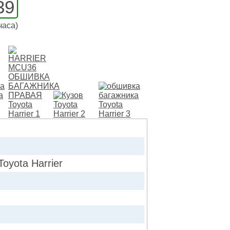
39
часа)
ota Harrier