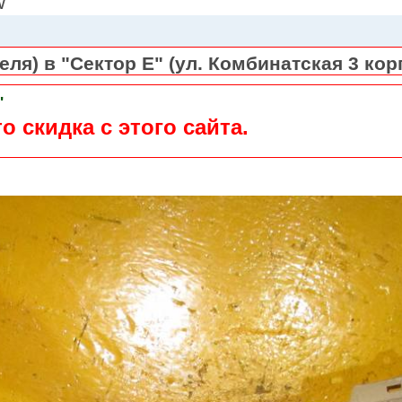
W
ля) в "Сектор Е" (ул. Комбинатская 3 кор
"
о скидка с этого сайта.