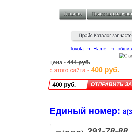
Главная
Поиск автозапчас
Прайс-Каталог запчасте
Toyota
➞
Harrier
➞
обшив
цена -
444 руб.
400 руб.
с этого сайта -
400 руб.
Единый номер:
8(3
,
291-78-88