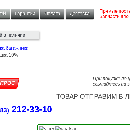
Прямые поста
тей
Гарантии
Оплата
Доставка
Запчасти япон
й в наличии
ка багажника
При покупке по 
ссылайтесь на э
ТОВАР ОТПРАВИМ В Л
212‑33‑10
83)