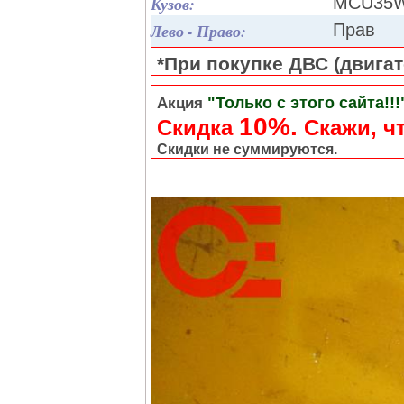
Кузов:
MCU35
Лево - Право:
Прав
*При покупке ДВС (двигате
"Только с этого сайта!!!
Акция
10%.
Скидка
Cкажи, чт
Скидки не суммируются.