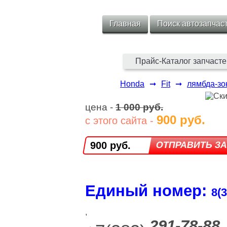
Главная
Поиск автозапчас
Прайс-Каталог запчасте
Honda
➞
Fit
➞
лямбда-зо
цена -
1 000 руб.
900 руб.
с этого сайта -
900 руб.
Единый номер:
8(3
,
291-78-88