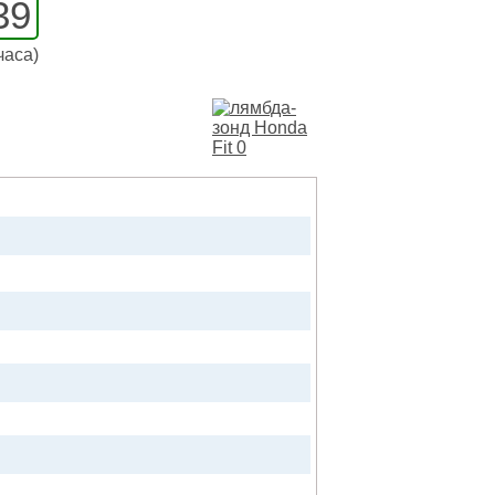
39
часа)