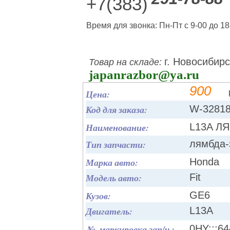
+7(383)
Время для звонка: Пн-Пт с 9-00 до 18
г. Новосибирс
Товар на складе:
japanrazbor@ya.ru
900
Цена:
Код для заказа:
W-3281
Наименование:
L13A ЛЯ
Тип запчасти:
лямбда-
Марка авто:
Honda
Модель авто:
Fit
Кузов:
GE6
Двигатель:
L13A
№, маркировка зап/ч.:
0HY:::6