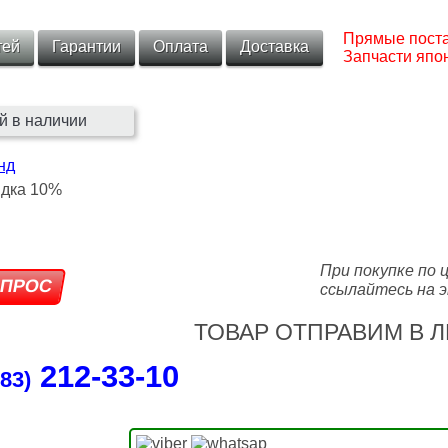
Прямые поста
тей
Гарантии
Оплата
Доставка
Запчасти япон
й в наличии
нд
При покупке по 
ссылайтесь на э
ТОВАР ОТПРАВИМ В Л
212‑33‑10
83)