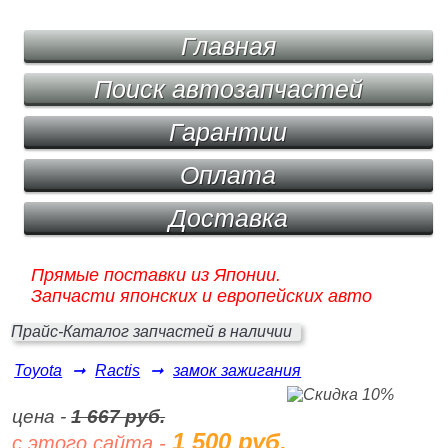
Главная
Поиск автозапчастей
Гарантии
Оплата
Доставка
Прямые поставки из Японии.
Запчасти японских и европейских авто
Прайс-Каталог запчастей в наличии
Toyota
➞
Ractis
➞
замок зажигания
цена -
1 667 руб.
1 500 руб.
с этого сайта -