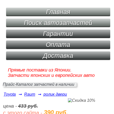
Главная
Поиск автозапчастей
Гарантии
Оплата
Доставка
Прямые поставки из Японии.
Запчасти японских и европейских авто
Прайс-Каталог запчастей в наличии
Toyota
➞
Raum
➞
ролик двери
цена -
433 руб.
390 руб.
с этого сайта -