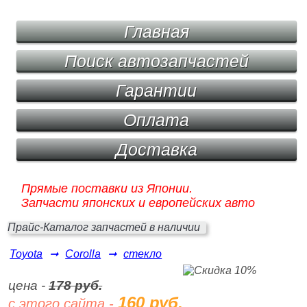
Главная
Поиск автозапчастей
Гарантии
Оплата
Доставка
Прямые поставки из Японии.
Запчасти японских и европейских авто
Прайс-Каталог запчастей в наличии
Toyota
➞
Corolla
➞
стекло
цена -
178 руб.
160 руб.
с этого сайта -