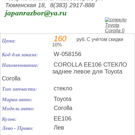
Тюменская 18, 8(383) 2917-888
japanrazbor@ya.ru
160
Цена:
руб. С учётом скидки
10%
Код для заказа:
W-058156
Наименование:
COROLLA EE106 СТЕКЛО
заднее левое для Toyota
Corolla
Тип запчасти:
стекло
Марка авто:
Toyota
Модель авто:
Corolla
Кузов:
EE106
Лево - Право:
Лев