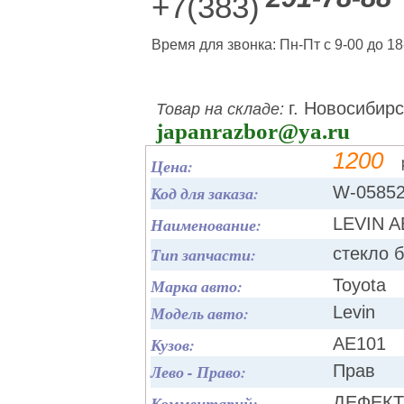
+7(383)
Время для звонка: Пн-Пт с 9-00 до 18
г. Новосибирс
Товар на складе:
japanrazbor@ya.ru
1200
Цена:
Код для заказа:
W-0585
Наименование:
LEVIN A
Тип запчасти:
стекло 
Марка авто:
Toyota
Модель авто:
Levin
Кузов:
AE101
Лево - Право:
Прав
Комментарий:
ДЕФЕКТ