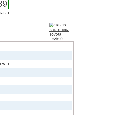
39
часа)
evin