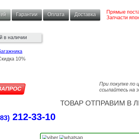
Прямые поста
тей
Гарантии
Оплата
Доставка
Запчасти япон
й в наличии
багажника
При покупке по 
ссылайтесь на э
ТОВАР ОТПРАВИМ В Л
212‑33‑10
83)