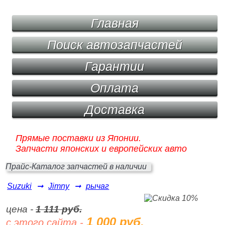
Главная
Поиск автозапчастей
Гарантии
Оплата
Доставка
Прямые поставки из Японии.
Запчасти японских и европейских авто
Прайс-Каталог запчастей в наличии
Suzuki
➞
Jimny
➞
рычаг
цена -
1 111 руб.
1 000 руб.
с этого сайта -