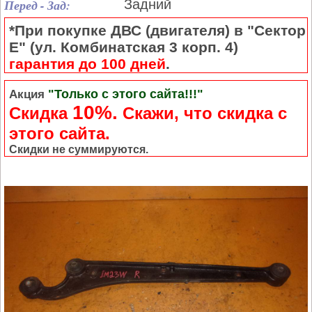
Перед - Зад:
Задний
*При покупке ДВС (двигателя) в "Сектор
Е" (ул. Комбинатская 3 корп. 4)
гарантия до 100 дней
.
"Только с этого сайта!!!"
Акция
10%.
Скидка
Cкажи, что скидка с
этого сайта.
Скидки не суммируются.