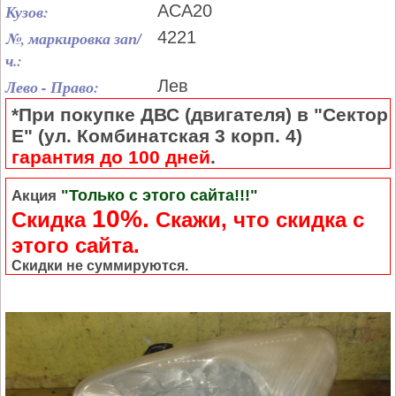
Кузов:
ACA20
№, маркировка зап/
4221
ч.:
Лево - Право:
Лев
*При покупке ДВС (двигателя) в "Сектор
Е" (ул. Комбинатская 3 корп. 4)
гарантия до 100 дней
.
"Только с этого сайта!!!"
Акция
10%.
Скидка
Cкажи, что скидка с
этого сайта.
Скидки не суммируются.