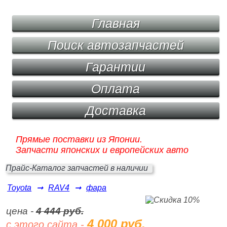
Главная
Поиск автозапчастей
Гарантии
Оплата
Доставка
Прямые поставки из Японии.
Запчасти японских и европейских авто
Прайс-Каталог запчастей в наличии
Toyota
➞
RAV4
➞
фара
цена -
4 444 руб.
4 000 руб.
с этого сайта -