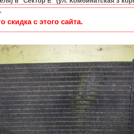
ля) в "Сектор Е" (ул. Комбинатская 3 кор
"
о скидка с этого сайта.