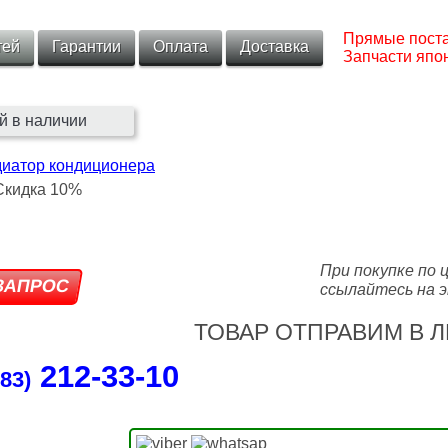
Прямые поста
тей
Гарантии
Оплата
Доставка
Запчасти япон
й в наличии
диатор кондиционера
При покупке по 
ссылайтесь на э
ТОВАР ОТПРАВИМ В Л
212‑33‑10
83)