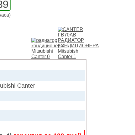
39
часа)
ishi Canter