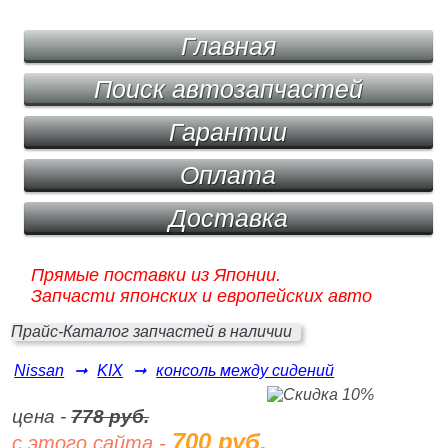
Главная
Поиск автозапчастей
Гарантии
Оплата
Доставка
Прямые поставки из Японии.
Запчасти японских и европейских авто
Прайс-Каталог запчастей в наличии
Nissan
➞
KIX
➞
консоль между сидений
цена -
778 руб.
700 руб.
с этого сайта -