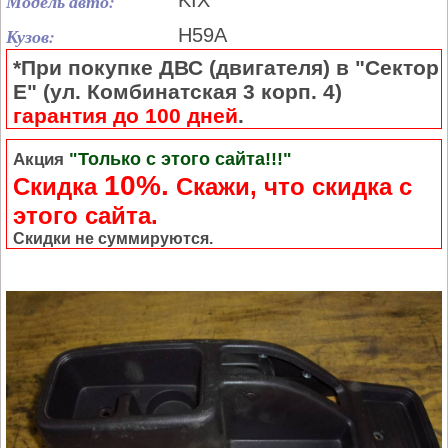
Модель авто:
KIX
Кузов:
H59A
*При покупке ДВС (двигателя) в "Сектор
Е" (ул. Комбинатская 3 корп. 4)
гарантия до 100 дней
.
"Только с этого сайта!!!"
Акция
10%.
Скидка
Cкажи, что скидка с
этого сайта.
Скидки не суммируются.