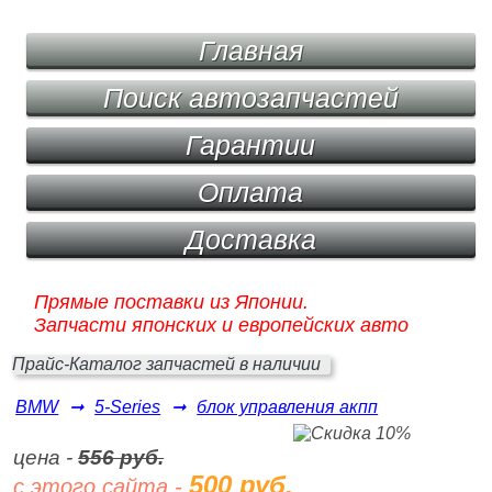
Главная
Поиск автозапчастей
Гарантии
Оплата
Доставка
Прямые поставки из Японии.
Запчасти японских и европейских авто
Прайс-Каталог запчастей в наличии
BMW
➞
5-Series
➞
блок управления акпп
цена -
556 руб.
500 руб.
с этого сайта -