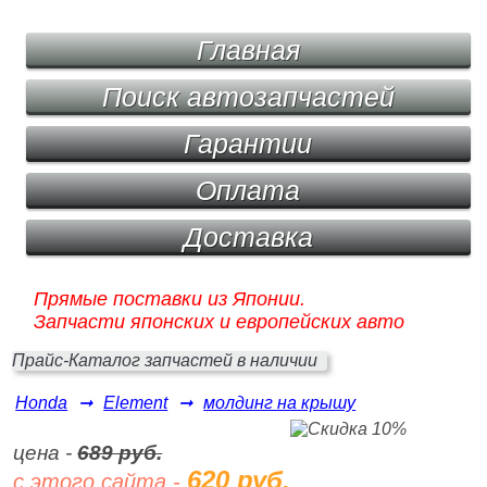
Главная
Поиск автозапчастей
Гарантии
Оплата
Доставка
Прямые поставки из Японии.
Запчасти японских и европейских авто
Прайс-Каталог запчастей в наличии
Honda
➞
Element
➞
молдинг на крышу
цена -
689 руб.
620 руб.
с этого сайта -