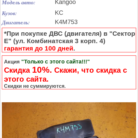
Модель авто:
Kangoo
Кузов:
KC
Двигатель:
K4M753
*При покупке ДВС (двигателя) в "Сектор
Е" (ул. Комбинатская 3 корп. 4)
гарантия до 100 дней
.
"Только с этого сайта!!!"
Акция
10%.
Скидка
Cкажи, что скидка с
этого сайта.
Скидки не суммируются.