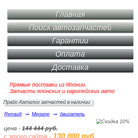
Главная
Поиск автозапчастей
Гарантии
Оплата
Доставка
Прямые поставки из Японии.
Запчасти японских и европейских авто
Прайс-Каталог запчастей в наличии
Renault
➞
Megane
➞
двигатель
цена -
144 444 руб.
130 000 руб.
с этого сайта -