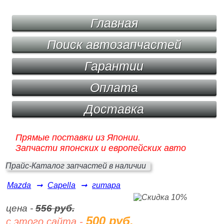
Главная
Поиск автозапчастей
Гарантии
Оплата
Доставка
Прямые поставки из Японии.
Запчасти японских и европейских авто
Прайс-Каталог запчастей в наличии
Mazda
➞
Capella
➞
гитара
цена -
556 руб.
500 руб.
с этого сайта -