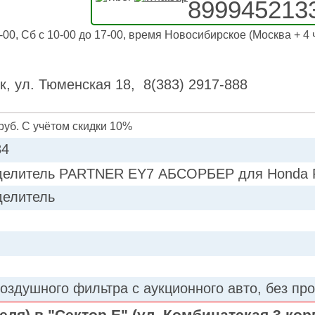
899945213
-00, Сб с 10-00 до 17-00, время Новосибирское (Москва + 4 
к, ул. Тюменская 18, 8(383) 2917-888
руб. С учётом скидки 10%
84
делитель PARTNER EY7 АБСОРБЕР для Honda P
делитель
воздушного фильтра с аукционного авто, без про
ля) в "Сектор Е" (ул. Комбинатская 3 кор