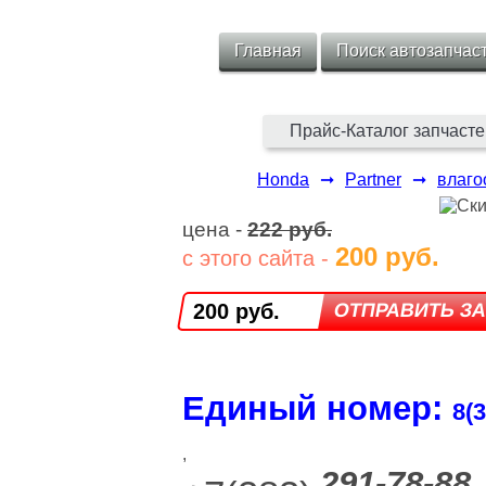
Главная
Поиск автозапчас
Прайс-Каталог запчасте
Honda
➞
Partner
➞
влаго
цена -
222 руб.
200 руб.
с этого сайта -
200 руб.
Единый номер:
8(3
,
291-78-88