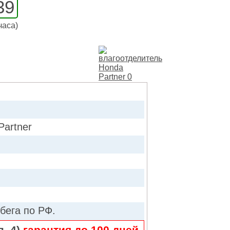
39
часа)
artner
бега по РФ.
п. 4)
гарантия до 100 дней
.