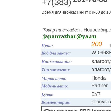
+7(383)
Время для звонка: Пн-Пт с 9-00 до 18
г. Новосибирс
Товар на складе:
japanrazbor@ya.ru
200
Цена:
Код для заказа:
W-0968
Наименование:
влагоот
Тип запчасти:
влагоот
Марка авто:
Honda
Модель авто:
Partner
Кузов:
EY7
Комментарий:
корпус 
*При покупке ДВС (двигате