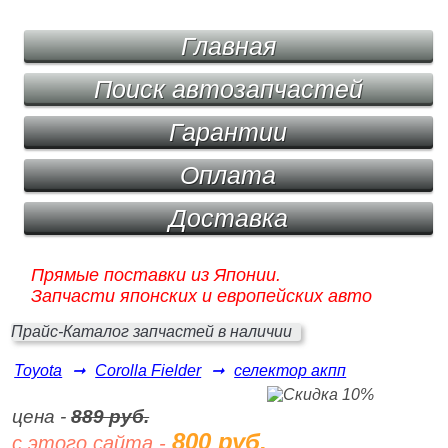
Главная
Поиск автозапчастей
Гарантии
Оплата
Доставка
Прямые поставки из Японии.
Запчасти японских и европейских авто
Прайс-Каталог запчастей в наличии
Toyota
➞
Corolla Fielder
➞
селектор акпп
цена -
889 руб.
800 руб.
с этого сайта -