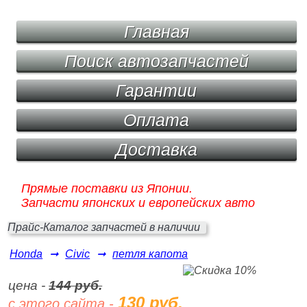
Главная
Поиск автозапчастей
Гарантии
Оплата
Доставка
Прямые поставки из Японии.
Запчасти японских и европейских авто
Прайс-Каталог запчастей в наличии
Honda
➞
Civic
➞
петля капота
цена -
144 руб.
130 руб.
с этого сайта -