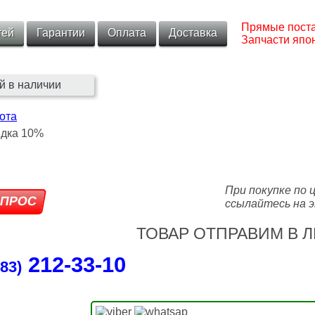
Прямые поста
тей
Гарантии
Оплата
Доставка
Запчасти япон
й в наличии
ота
При покупке по 
ссылайтесь на э
ТОВАР ОТПРАВИМ В Л
212‑33‑10
83)