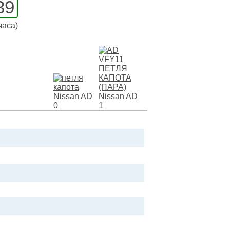
39
часа)