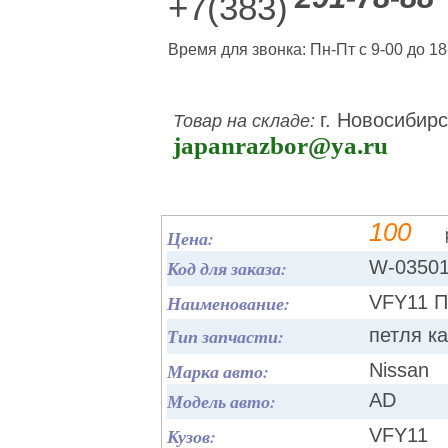
+7(383)
Время для звонка: Пн-Пт с 9-00 до 18
г. Новосибирс
Товар на складе:
japanrazbor@ya.ru
100
Цена:
Код для заказа:
W-0350
Наименование:
VFY11 П
Тип запчасти:
петля к
Марка авто:
Nissan
Модель авто:
AD
Кузов:
VFY11