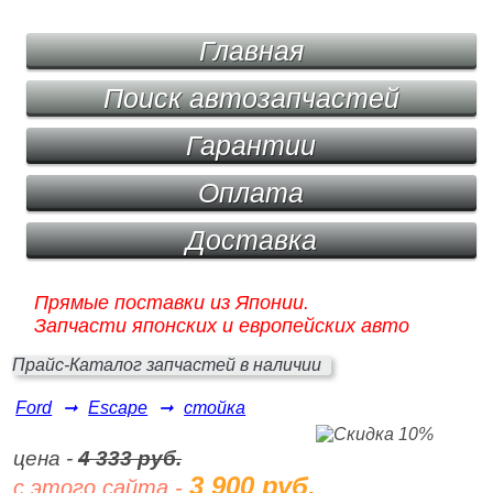
Главная
Поиск автозапчастей
Гарантии
Оплата
Доставка
Прямые поставки из Японии.
Запчасти японских и европейских авто
Прайс-Каталог запчастей в наличии
Ford
➞
Escape
➞
стойка
цена -
4 333 руб.
3 900 руб.
с этого сайта -