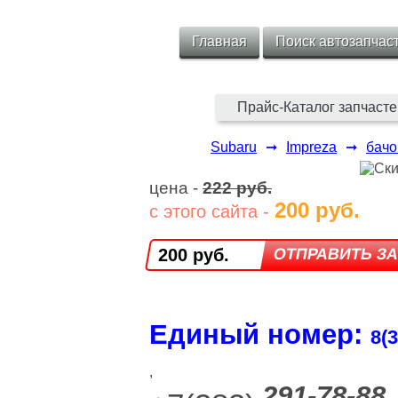
Главная
Поиск автозапчас
Прайс-Каталог запчасте
Subaru
➞
Impreza
➞
бачо
цена -
222 руб.
200 руб.
с этого сайта -
200 руб.
Единый номер:
8(3
,
291-78-88