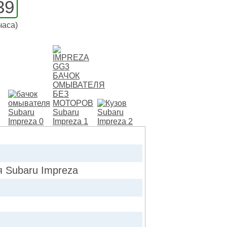
39
часа)
Subaru Impreza