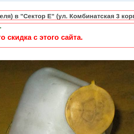
ля) в "Сектор Е" (ул. Комбинатская 3 кор
"
о скидка с этого сайта.