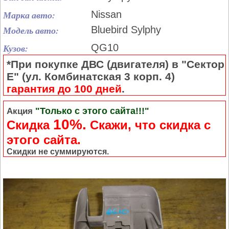
Марка авто:
Nissan
Модель авто:
Bluebird Sylphy
Кузов:
QG10
*При покупке ДВС (двигателя) в "Сектор
Е" (ул. Комбинатская 3 корп. 4)
гарантия до 100 дней
.
"Только с этого сайта!!!"
Акция
10%.
Скидка
Cкажи, что скидка с
этого сайта.
Скидки не суммируются.