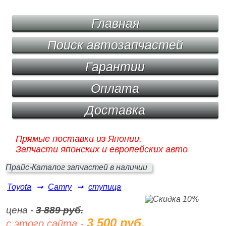
Главная
Поиск автозапчастей
Гарантии
Оплата
Доставка
Прямые поставки из Японии.
Запчасти японских и европейских авто
Прайс-Каталог запчастей в наличии
Toyota
➞
Camry
➞
ступица
цена -
3 889 руб.
3 500 руб.
с этого сайта -