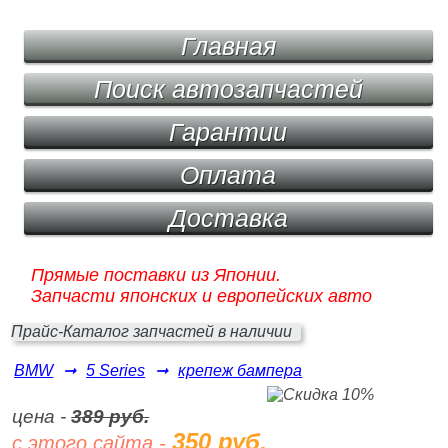
Главная
Поиск автозапчастей
Гарантии
Оплата
Доставка
Прямые поставки из Японии.
Запчасти японских и европейских авто
Прайс-Каталог запчастей в наличии
BMW
➞
5 Series
➞
крепеж бампера
цена -
389 руб.
350 руб.
с этого сайта -