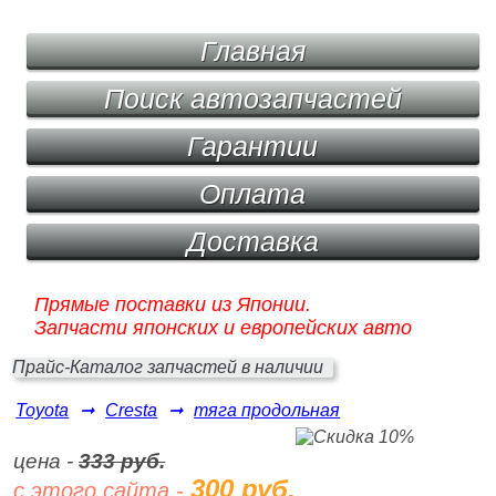
Главная
Поиск автозапчастей
Гарантии
Оплата
Доставка
Прямые поставки из Японии.
Запчасти японских и европейских авто
Прайс-Каталог запчастей в наличии
Toyota
➞
Cresta
➞
тяга продольная
цена -
333 руб.
300 руб.
с этого сайта -