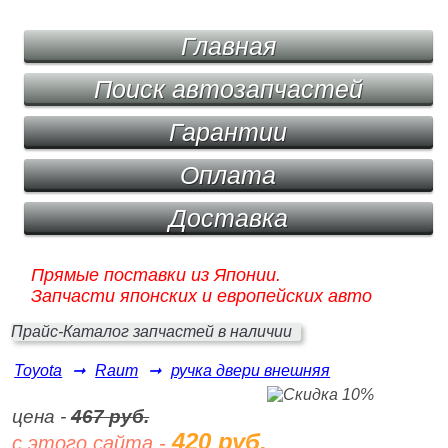
Главная
Поиск автозапчастей
Гарантии
Оплата
Доставка
Прямые поставки из Японии.
Запчасти японских и европейских авто
Прайс-Каталог запчастей в наличии
Toyota
➞
Raum
➞
ручка двери внешняя
цена -
467 руб.
420 руб.
с этого сайта -