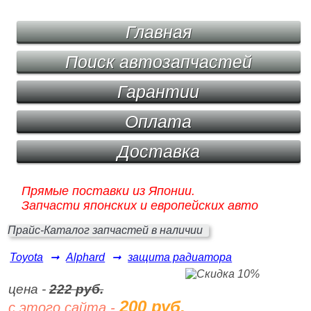
Главная
Поиск автозапчастей
Гарантии
Оплата
Доставка
Прямые поставки из Японии.
Запчасти японских и европейских авто
Прайс-Каталог запчастей в наличии
Toyota
➞
Alphard
➞
защита радиатора
цена -
222 руб.
200 руб.
с этого сайта -