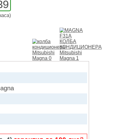
39
часа)
agna