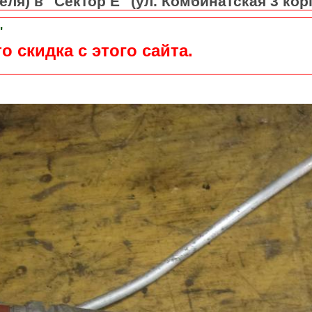
ля) в "Сектор Е" (ул. Комбинатская 3 кор
"
о скидка с этого сайта.