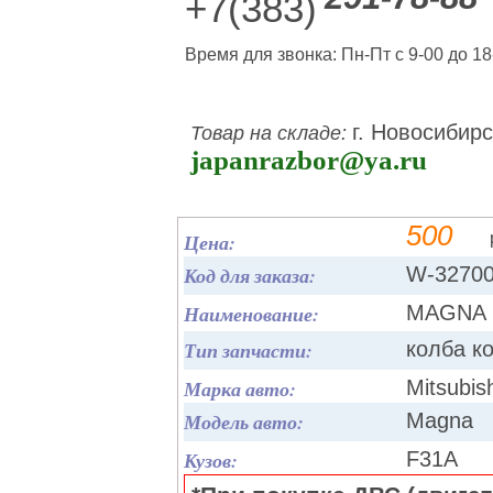
+7(383)
Время для звонка: Пн-Пт с 9-00 до 18
г. Новосибирс
Товар на складе:
japanrazbor@ya.ru
500
Цена:
Код для заказа:
W-3270
Наименование:
MAGNA 
Тип запчасти:
колба к
Марка авто:
Mitsubis
Модель авто:
Magna
Кузов:
F31A