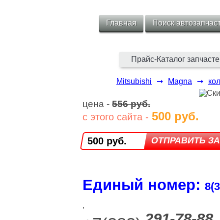
Главная
Поиск автозапчас
Прайс-Каталог запчасте
Mitsubishi
➞
Magna
➞
ко
цена -
556 руб.
500 руб.
с этого сайта -
500 руб.
Единый номер:
8(3
,
291-78-88