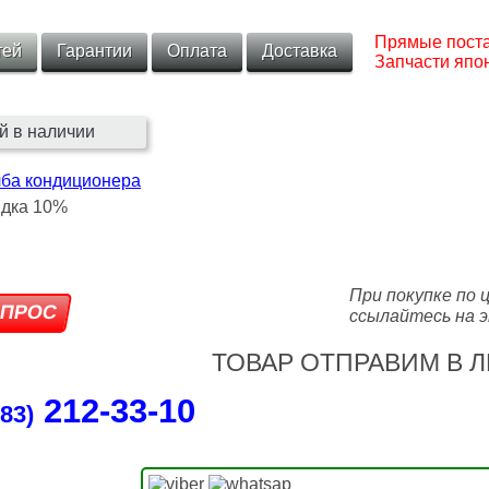
Прямые поста
тей
Гарантии
Оплата
Доставка
Запчасти япон
й в наличии
лба кондиционера
При покупке по 
ссылайтесь на э
ТОВАР ОТПРАВИМ В Л
212‑33‑10
83)