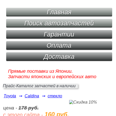
Главная
Поиск автозапчастей
Гарантии
Оплата
Доставка
Прямые поставки из Японии.
Запчасти японских и европейских авто
Прайс-Каталог запчастей в наличии
Toyota
➞
Caldina
➞
стекло
цена -
178 руб.
160 руб.
с этого сайта -