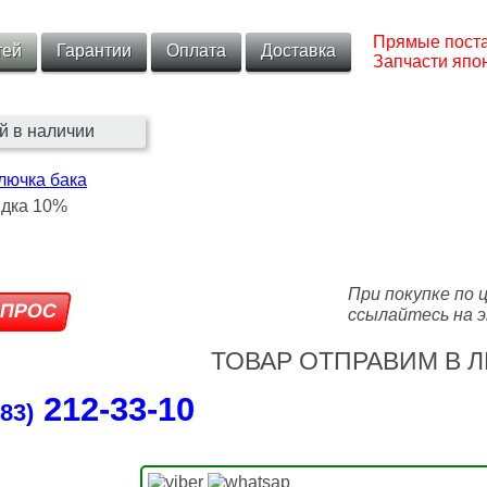
Прямые поста
тей
Гарантии
Оплата
Доставка
Запчасти япон
й в наличии
лючка бака
При покупке по 
ссылайтесь на э
ТОВАР ОТПРАВИМ В Л
212‑33‑10
83)