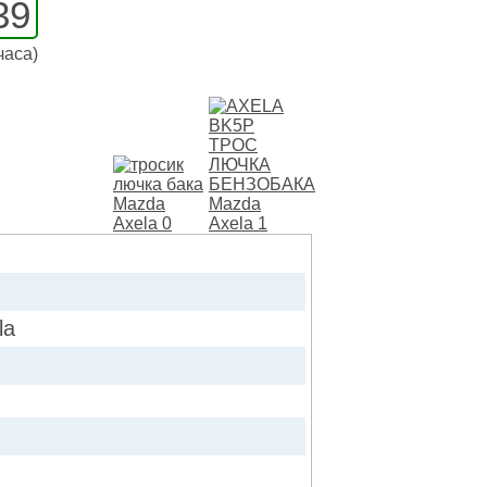
39
часа)
la