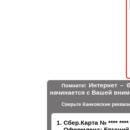
Интернет – б
Помните!
начинается с Вашей вним
Сверьте банковские реквиз
Сбер.Карта № **** ****
Оформлена: Евгений 