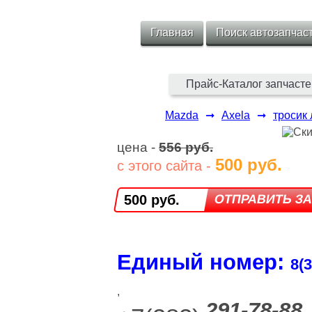
Главная
Поиск автозапчас
Прайс-Каталог запчасте
Mazda
➞
Axela
➞
тросик 
цена -
556 руб.
500 руб.
с этого сайта -
500 руб.
Единый номер:
8(3
,
291-78-88