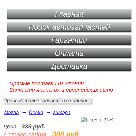
Главная
Поиск автозапчастей
Гарантии
Оплата
Доставка
Прямые поставки из Японии.
Запчасти японских и европейских авто
Прайс-Каталог запчастей в наличии
Mazda
➞
Demio
➞
гитара
цена -
333 руб.
300 руб.
с этого сайта -