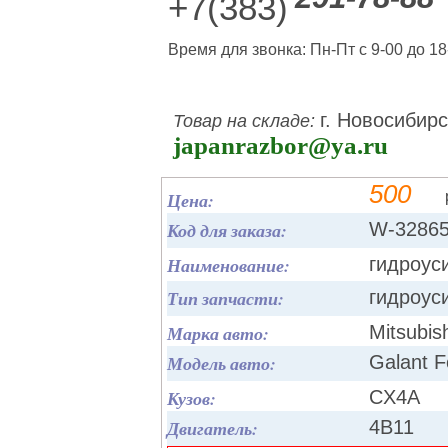
+7(383)
Время для звонка: Пн-Пт с 9-00 до 18
г. Новосибирс
Товар на складе:
japanrazbor@ya.ru
500
Цена:
Код для заказа:
W-3286
Наименование:
гидроуси
Тип запчасти:
гидроус
Марка авто:
Mitsubis
Модель авто:
Galant F
Кузов:
CX4A
Двигатель:
4B11