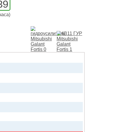
39
часа)