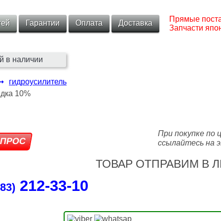
Прямые поста
тей
Гарантии
Оплата
Доставка
Запчасти япон
й в наличии
➞
гидроусилитель
При покупке по 
ссылайтесь на э
ТОВАР ОТПРАВИМ В Л
212‑33‑10
83)