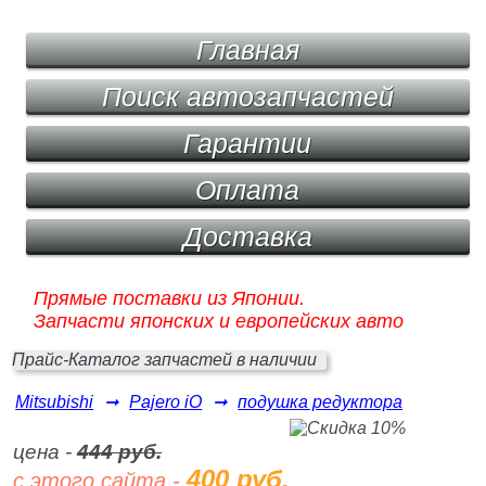
Главная
Поиск автозапчастей
Гарантии
Оплата
Доставка
Прямые поставки из Японии.
Запчасти японских и европейских авто
Прайс-Каталог запчастей в наличии
Mitsubishi
➞
Pajero iO
➞
подушка редуктора
цена -
444 руб.
400 руб.
с этого сайта -