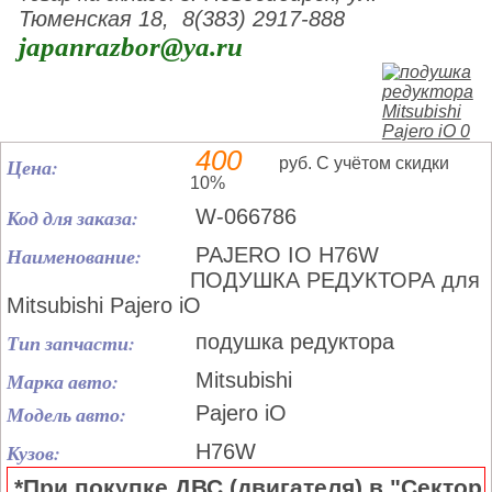
Тюменская 18, 8(383) 2917-888
japanrazbor@ya.ru
400
Цена:
руб. С учётом скидки
10%
Код для заказа:
W-066786
Наименование:
PAJERO IO H76W
ПОДУШКА РЕДУКТОРА для
Mitsubishi Pajero iO
Тип запчасти:
подушка редуктора
Марка авто:
Mitsubishi
Модель авто:
Pajero iO
Кузов:
H76W
*При покупке ДВС (двигателя) в "Сектор