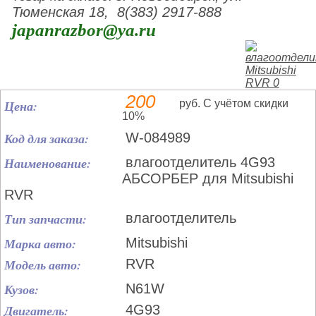
Тюменская 18, 8(383) 2917-888
japanrazbor@ya.ru
200
Цена:
руб. С учётом скидки
10%
Код для заказа:
W-084989
Наименование:
влагоотделитель 4G93
АБСОРБЕР для Mitsubishi
RVR
Тип запчасти:
влагоотделитель
Марка авто:
Mitsubishi
Модель авто:
RVR
Кузов:
N61W
Двигатель:
4G93