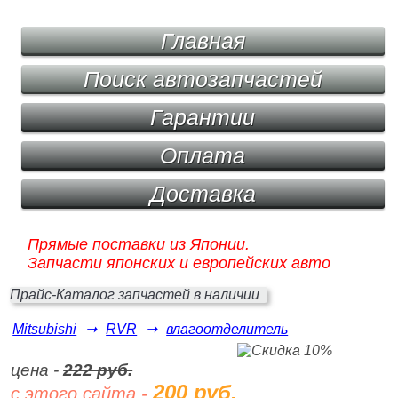
Главная
Поиск автозапчастей
Гарантии
Оплата
Доставка
Прямые поставки из Японии.
Запчасти японских и европейских авто
Прайс-Каталог запчастей в наличии
Mitsubishi
➞
RVR
➞
влагоотделитель
цена -
222 руб.
200 руб.
с этого сайта -