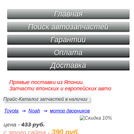
Главная
Поиск автозапчастей
Гарантии
Оплата
Доставка
Прямые поставки из Японии.
Запчасти японских и европейских авто
Прайс-Каталог запчастей в наличии
Toyota
➞
Noah
➞
мотор дворников
цена -
433 руб.
390 руб.
с этого сайта -