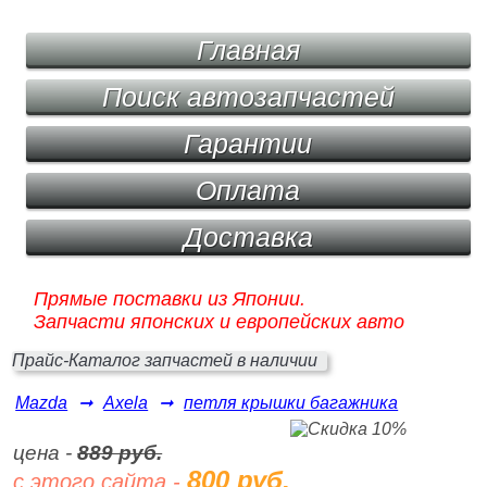
Главная
Поиск автозапчастей
Гарантии
Оплата
Доставка
Прямые поставки из Японии.
Запчасти японских и европейских авто
Прайс-Каталог запчастей в наличии
Mazda
➞
Axela
➞
петля крышки багажника
цена -
889 руб.
800 руб.
с этого сайта -