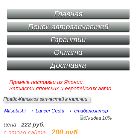
Главная
Поиск автозапчастей
Гарантии
Оплата
Доставка
Прямые поставки из Японии.
Запчасти японских и европейских авто
Прайс-Каталог запчастей в наличии
Mitsubishi
➞
Lancer Cedia
➞
стабилизатор
цена -
222 руб.
200 руб.
с этого сайта -