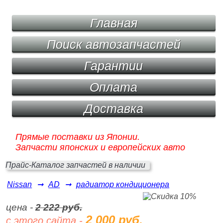
Главная
Поиск автозапчастей
Гарантии
Оплата
Доставка
Прямые поставки из Японии.
Запчасти японских и европейских авто
Прайс-Каталог запчастей в наличии
Nissan
➞
AD
➞
радиатор кондиционера
цена -
2 222 руб.
2 000 руб.
с этого сайта -