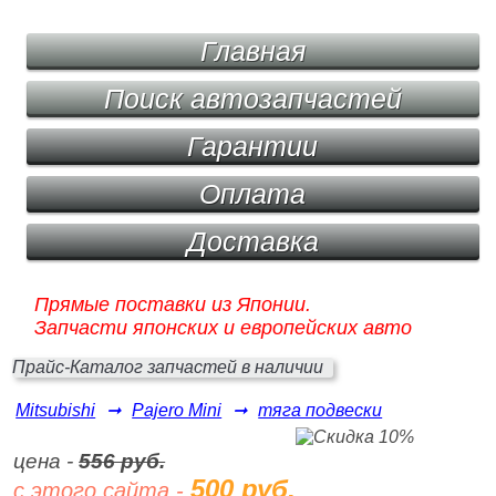
Главная
Поиск автозапчастей
Гарантии
Оплата
Доставка
Прямые поставки из Японии.
Запчасти японских и европейских авто
Прайс-Каталог запчастей в наличии
Mitsubishi
➞
Pajero Mini
➞
тяга подвески
цена -
556 руб.
500 руб.
с этого сайта -