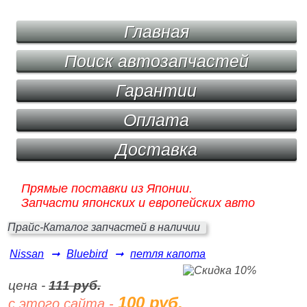
Главная
Поиск автозапчастей
Гарантии
Оплата
Доставка
Прямые поставки из Японии.
Запчасти японских и европейских авто
Прайс-Каталог запчастей в наличии
Nissan
➞
Bluebird
➞
петля капота
цена -
111 руб.
100 руб.
с этого сайта -