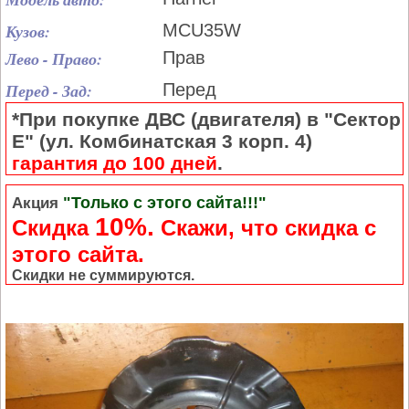
Кузов:
MCU35W
Лево - Право:
Прав
Перед - Зад:
Перед
*При покупке ДВС (двигателя) в "Сектор
Е" (ул. Комбинатская 3 корп. 4)
гарантия до 100 дней
.
"Только с этого сайта!!!"
Акция
10%.
Скидка
Cкажи, что скидка с
этого сайта.
Скидки не суммируются.