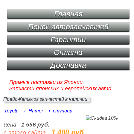
Главная
Поиск автозапчастей
Гарантии
Оплата
Доставка
Прямые поставки из Японии.
Запчасти японских и европейских авто
Прайс-Каталог запчастей в наличии
Toyota
➞
Harrier
➞
ступица
цена -
1 556 руб.
1 400 руб.
с этого сайта -