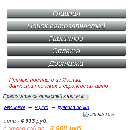
Главная
Поиск автозапчастей
Гарантии
Оплата
Доставка
Прямые поставки из Японии.
Запчасти японских и европейских авто
Прайс-Каталог запчастей в наличии
Mitsubishi
➞
Pajero
➞
рулевая рейка
цена -
4 333 руб.
3 900 руб.
с этого сайта -