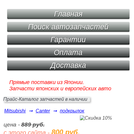
Главная
Поиск автозапчастей
Гарантии
Оплата
Доставка
Прямые поставки из Японии.
Запчасти японских и европейских авто
Прайс-Каталог запчастей в наличии
Mitsubishi
➞
Canter
➞
подкрылок
цена -
889 руб.
800 руб.
с этого сайта -