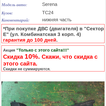
Модель авто:
Serena
Кузов:
TC24
Комментарий:
нижняя часть
*При покупке ДВС (двигателя) в "Сектор
Е" (ул. Комбинатская 3 корп. 4)
гарантия до 100 дней
.
"Только с этого сайта!!!"
Акция
10%.
Скидка
Cкажи, что скидка с
этого сайта.
Скидки не суммируются.