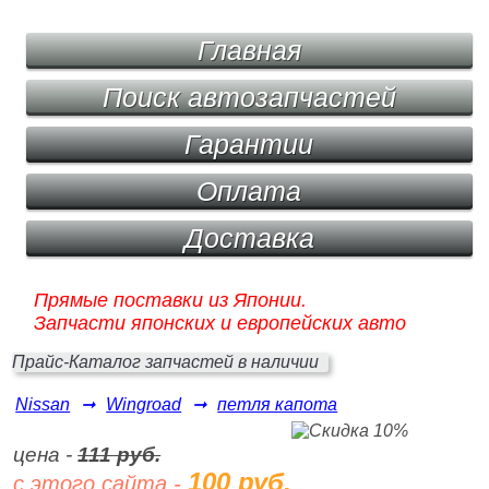
Главная
Поиск автозапчастей
Гарантии
Оплата
Доставка
Прямые поставки из Японии.
Запчасти японских и европейских авто
Прайс-Каталог запчастей в наличии
Nissan
➞
Wingroad
➞
петля капота
цена -
111 руб.
100 руб.
с этого сайта -