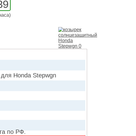
39
часа)
ля Honda Stepwgn
га по РФ.