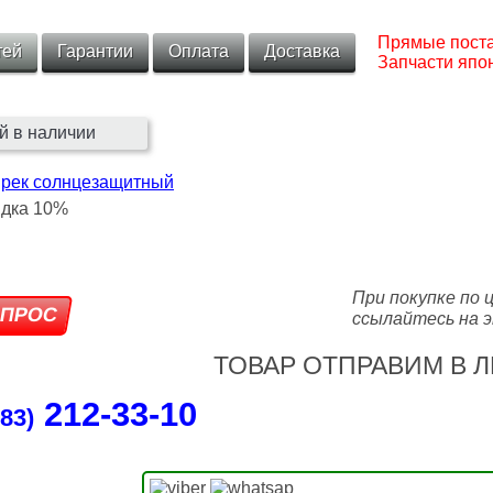
Прямые поста
тей
Гарантии
Оплата
Доставка
Запчасти япон
й в наличии
ырек солнцезащитный
При покупке по 
ссылайтесь на э
ТОВАР ОТПРАВИМ В Л
212‑33‑10
83)