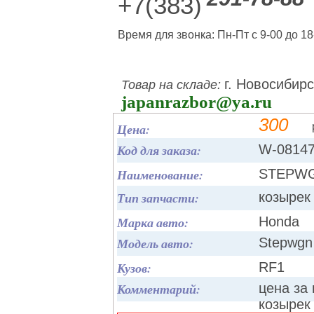
+7(383)
Время для звонка: Пн-Пт с 9-00 до 18
г. Новосибирс
Товар на складе:
japanrazbor@ya.ru
300
Цена:
Код для заказа:
W-0814
Наименование:
STEPWG
Тип запчасти:
козырек
Марка авто:
Honda
Модель авто:
Stepwgn
Кузов:
RF1
Комментарий:
цена за
козырек