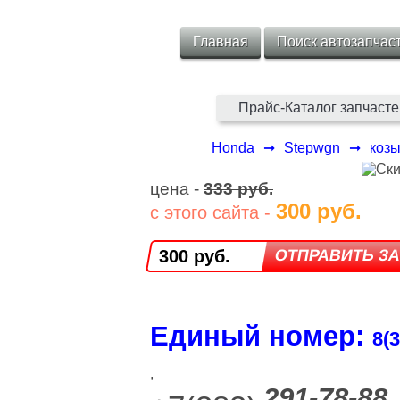
Главная
Поиск автозапчас
Прайс-Каталог запчасте
Honda
➞
Stepwgn
➞
коз
цена -
333 руб.
300 руб.
с этого сайта -
300 руб.
Единый номер:
8(3
,
291-78-88