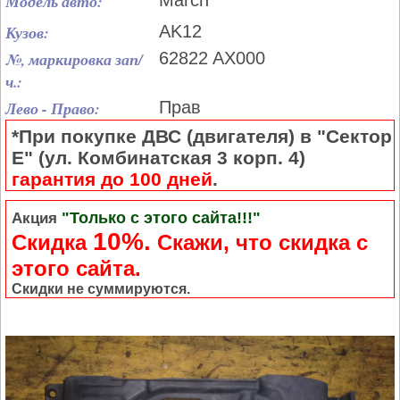
Модель авто:
March
Кузов:
AK12
№, маркировка зап/
62822 AX000
ч.:
Лево - Право:
Прав
*При покупке ДВС (двигателя) в "Сектор
Е" (ул. Комбинатская 3 корп. 4)
гарантия до 100 дней
.
"Только с этого сайта!!!"
Акция
10%.
Скидка
Cкажи, что скидка с
этого сайта.
Скидки не суммируются.