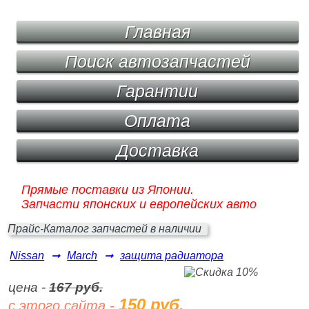
Главная
Поиск автозапчастей
Гарантии
Оплата
Доставка
Прямые поставки из Японии.
Запчасти японских и европейских авто
Прайс-Каталог запчастей в наличии
Nissan
➞
March
➞
защита радиатора
цена -
167 руб.
150 руб.
с этого сайта -