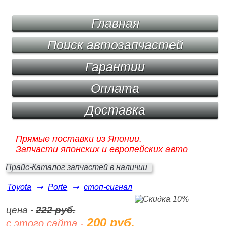
Главная
Поиск автозапчастей
Гарантии
Оплата
Доставка
Прямые поставки из Японии.
Запчасти японских и европейских авто
Прайс-Каталог запчастей в наличии
Toyota
➞
Porte
➞
стоп-сигнал
цена -
222 руб.
200 руб.
с этого сайта -