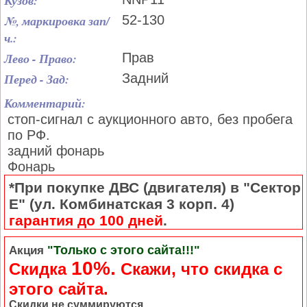
Кузов:
№, маркировка зап/
52-130
ч.:
Лево - Право:
Прав
Перед - Зад:
Задний
Комментарий:
стоп-сигнал с аукционного авто, без пробега
по РФ.
задний фонарь
Фонарь
*При покупке ДВС (двигателя) в "Сектор
Е" (ул. Комбинатская 3 корп. 4)
гарантия до 100 дней
.
"Только с этого сайта!!!"
Акция
10%.
Скидка
Cкажи, что скидка с
этого сайта.
Скидки не суммируются.