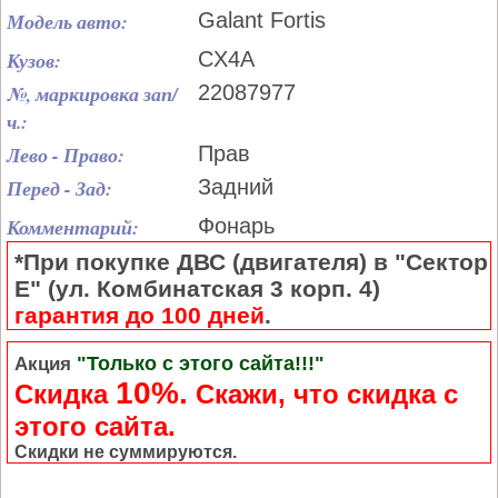
Модель авто:
Galant Fortis
Кузов:
CX4A
№, маркировка зап/
22087977
ч.:
Лево - Право:
Прав
Перед - Зад:
Задний
Комментарий:
Фонарь
*При покупке ДВС (двигателя) в "Сектор
Е" (ул. Комбинатская 3 корп. 4)
гарантия до 100 дней
.
"Только с этого сайта!!!"
Акция
10%.
Скидка
Cкажи, что скидка с
этого сайта.
Скидки не суммируются.