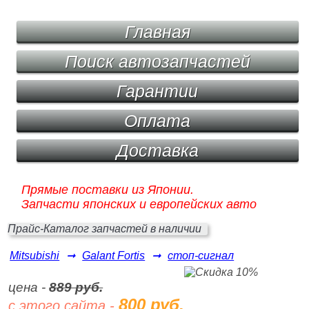
Главная
Поиск автозапчастей
Гарантии
Оплата
Доставка
Прямые поставки из Японии.
Запчасти японских и европейских авто
Прайс-Каталог запчастей в наличии
Mitsubishi
➞
Galant Fortis
➞
стоп-сигнал
цена -
889 руб.
800 руб.
с этого сайта -