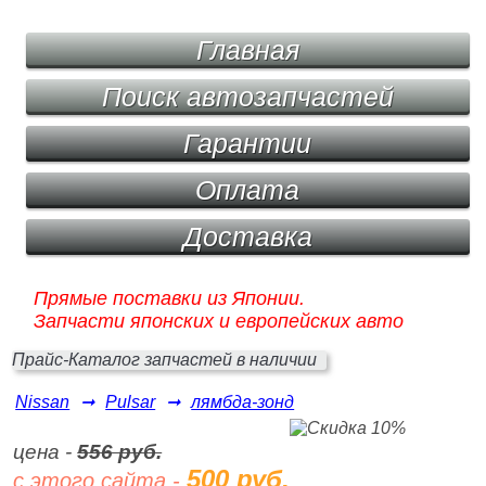
Главная
Поиск автозапчастей
Гарантии
Оплата
Доставка
Прямые поставки из Японии.
Запчасти японских и европейских авто
Прайс-Каталог запчастей в наличии
Nissan
➞
Pulsar
➞
лямбда-зонд
цена -
556 руб.
500 руб.
с этого сайта -